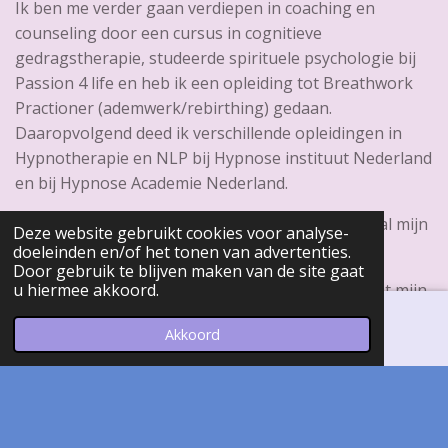
Ik ben me verder gaan verdiepen in coaching en
counseling door een cursus in cognitieve
gedragstherapie, studeerde spirituele psychologie bij
Passion 4 life en heb ik een opleiding tot Breathwork
Practioner (ademwerk/rebirthing) gedaan.
Daaropvolgend deed ik verschillende opleidingen in
Hypnotherapie en NLP bij Hypnose instituut Nederland
en bij Hypnose Academie Nederland.
Sinds juni 2015 heb ik een eigen praktijk waar ik al mijn
Deze website gebruikt cookies voor analyse-
ervaring en visie samen heb kunnen voegen.
doeleinden en/of het tonen van advertenties.
Door gebruik te blijven maken van de site gaat
Binnen mijn praktijk combineer ik mijn kennis met mijn
u hiermee akkoord.
intuïtie. Ik heb een spirituele inslag maar blijf daarbij
Akkoord
graag met beide voeten op de grond staan!
E-mailadres