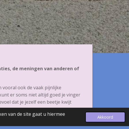
aties, de meningen van anderen of
vooral ook de vaak pijnlijke
kunt er soms niet altijd goed je vinger
oel dat je jezelf een beetje kwijt
ken van de site gaat u hiermee
Akkoord