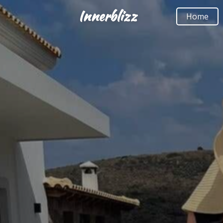
Innerblizz
Ga
Home
direct
naar
de
hoofdinhoud