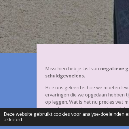
Misschien heb je last van
negatieve g
schuldgevoelens.
Hoe ons geleerd is hoe we moeten leve
ervaringen die we opgedaan hebben ti
op leggen. Wat is het nu precies wat m
geraakt bent en het evenwicht zoek is.
Deze website gebruikt cookies voor analyse-doeleinden en
akkoord.
Wil je ook weer lekker onbevangen en goed